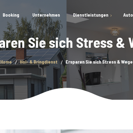
Booking
Unternehmen
Dienstleistungen
Auto
aren Sie sich Stress &
Fahrzeugpflege
Smart Repair
Home
Hol- & Bringdienst
Ersparen Sie sich Stress & Wege
Versiegelungen
Fahrzeugdesinfektion