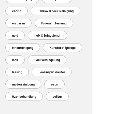
cabrio
Cabrioverdeck Reinigung
ersparen
Folienentfernung
geld
hol- & bringdienst
innenreinigung
Kunststoffpflege
lack
Lackversiegelung
leasing
Leasingrückläufer
motorreinigung
ozon
Ozonbehandlung
politur