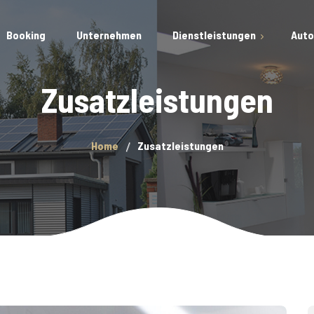
Booking
Unternehmen
Dienstleistungen
Auto
Zusatzleistungen
Fahrzeugpflege
Smart Repair
Home
Zusatzleistungen
Versiegelungen
Fahrzeugdesinfektion